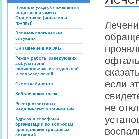
Правила ухода ближайшими
родственниками в
Стационаре (инвалиды I
Лечени
группы)
Эпидемиологическая
обраще
ситуация
проявл
Обращение в ККОКБ
офталь
Режим работы заведующих
амбулаторно-
поликлинических отделений
сказать
и подразделений
если э
Схема кабинетов
свидет
Заболевания глаза
Реестр страховых
не отк
медицинских организаций
устано
Адреса и телефоны
организаций по вопросам
воспал
преодоления кризисных
ситуаций