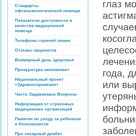
глаз м
Стандарты
офтальмологической помощи
астигм
Показатели доступности и
случае
качества медицинской
помощи
косогл
Телефоны горячей линии
целесо
Отзывы пациентов
лечени
Всемирный день здоровья
Прокуратура напоминает
года, 
Национальный проект
или вы
«Здравоохранение»
утерян
Часто Задаваемые Вопросы
Информация от страховых
информ
медицинских организаций
больни
Памятки по уходу за ребенком
и безопасности
заболе
Про сахарный диабет