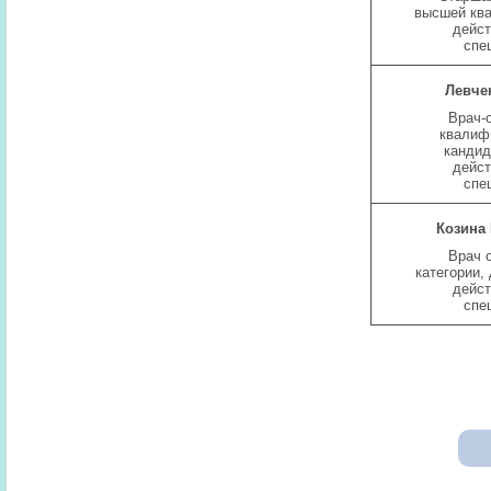
высшей ква
дейс
спе
Левче
Врач-
квалиф
кандид
дейс
спе
Козина
Врач 
категории,
дейс
спе