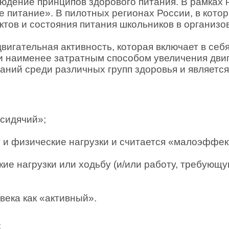
юдение принципов здорового питания. В рамках 
 питание». В пилотных регионах России, в кот
ктов и состояния питания школьников в организо
игательная активность, которая включает в себ
м и наименее затратным способом увеличения дви
азаний среди различных групп здоровья и являет
«сидячий»;
рт и физические нагрузки и считается «малоэффе
кие нагрузки или ходьбу (и/или работу, требующ
века как «активный».
: