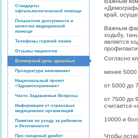
Важным ком
Стандарты
«Демографи
офтальмологической помощи
край, осуще
Показатели доступности и
качества медицинской
Важным факт
помощи
ходьбу, тан
Телефоны горячей линии
является хо
профилакти
Отзывы пациентов
Согласно к
Всемирный день здоровья
Прокуратура напоминает
менее 5000 
Национальный проект
от 5000 до 
«Здравоохранение»
Часто Задаваемые Вопросы
от 7500 до 
считается «
Информация от страховых
медицинских организаций
10000 и бол
Памятки по уходу за ребенком
и безопасности
Чтобы оста
Про сахарный диабет