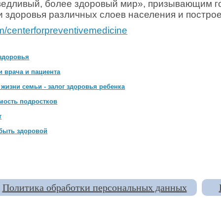
ведливый, более здоровый мир», призывающим г
 здоровья различных слоев населения и построе
om/centerforpreventivemedicine
 здоровья
и врача и пациента
жизни семьи - залог здоровья ребенка
мость подростков
т
 быть здоровой
Политика обработки персональных данных