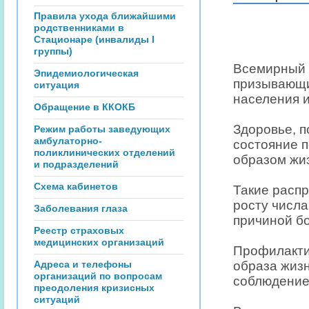
Правила ухода ближайшими
родственниками в
Стационаре (инвалиды I
группы)
Всемирный 
Эпидемиологическая
призывающи
ситуация
населения и
Обращение в ККОКБ
Здоровье, п
Режим работы заведующих
амбулаторно-
состояние п
поликлинических отделений
образом жиз
и подразделений
Схема кабинетов
Такие распр
росту числ
Заболевания глаза
причиной бо
Реестр страховых
медицинских организаций
Профилакти
Адреса и телефоны
образа жиз
организаций по вопросам
соблюдение
преодоления кризисных
ситуаций