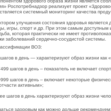
понентом здорового образа жизни является собл
я» Роспотребнадзор реализует проект «Здоровое
ствляется системный мониторинг качества проду
ором улучшения состояния здоровья является дв
цы, игры, спорт и др. При этом самым доступны
дьба, которая практически не имеет противопок
ки заболеваний сердечно-сосудистой системы.
лассификации ВОЗ:
шагов в день — характеризуют образ жизни как 
7499 шагов в день – показатель не включает спо
9999 шагов в день – включает некоторые физичес
отчасти активным»;
ее шагов в день характеризуют образ жизни чело
ваться здоровым как можно дольше рекомендуем