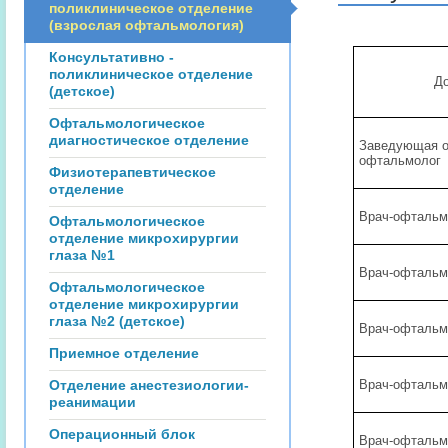
поликлиническое отделение
(взрослая офтальмология)
Консультативно -
поликлиническое отделение
Д
(детское)
Офтальмологическое
диагностическое отделение
Заведующая о
офтальмолог
Физиотерапевтическое
отделение
Врач-офтальм
Офтальмологическое
отделение микрохирургии
глаза №1
Врач-офтальм
Офтальмологическое
отделение микрохирургии
глаза №2 (детское)
Врач-офтальм
Приемное отделение
Отделение анестезиологии-
Врач-офтальм
реанимации
Операционный блок
Врач-офтальм