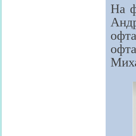
На ф
Анд
оф
офт
Миха