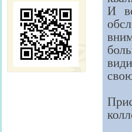
И в
обс
вни
бол
види
свою
Прис
колл