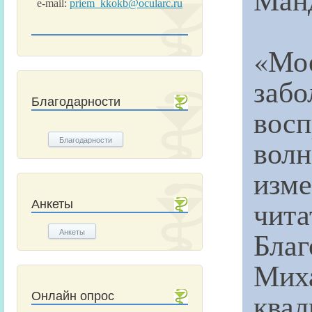
e-mail:
priem_kkokb@ocularc.ru
«Мо
заб
Благодарности
вос
вол
Благодарности
изме
чит
Анкеты
Благ
Анкеты
Мих
квал
Онлайн опрос