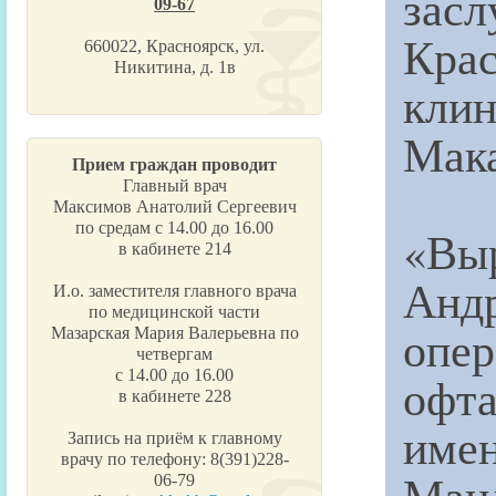
зас
09-67
Кра
660022, Красноярск, ул.
Никитина, д. 1в
клин
Мака
Прием граждан проводит
Главный врач
Максимов Анатолий Сергеевич
по средам с 14.00 до 16.00
«Выр
в кабинете 214
Ан
И.о. заместителя главного врача
по медицинской части
опер
Мазарская Мария Валерьевна по
четвергам
с 14.00 до 16.00
офт
в кабинете 228
име
Запись на приём к главному
врачу по телефону: 8(391)228-
Ман
06-79