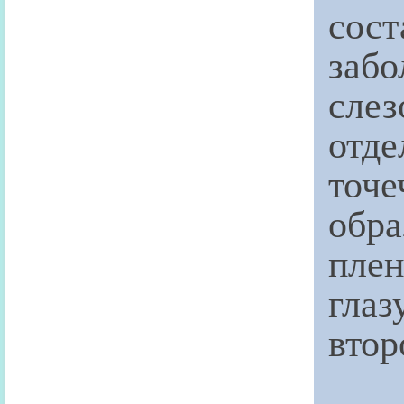
сос
забо
слез
отд
точ
обр
пле
глаз
втор