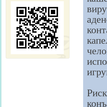
вир
аде
кон
кап
чело
исп
игру
Ри
кон