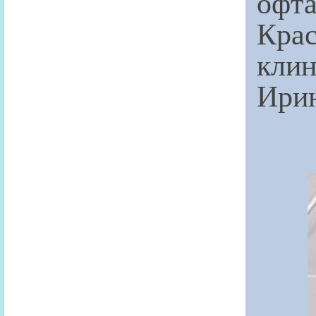
офт
Кра
кли
Ирин