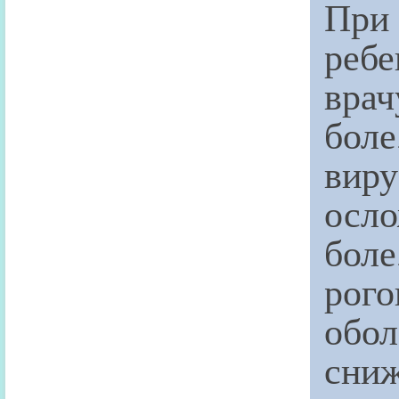
При
реб
вра
боле
ви
осл
боле
рог
обол
сни