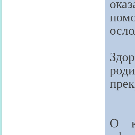
ока
помо
осл
Здо
род
прек
О к