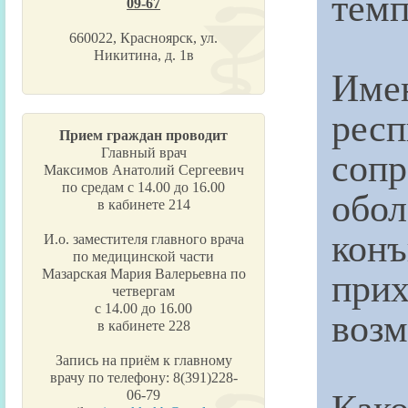
темп
09-67
660022, Красноярск, ул.
Никитина, д. 1в
Име
рес
Прием граждан проводит
соп
Главный врач
Максимов Анатолий Сергеевич
по средам с 14.00 до 16.00
обо
в кабинете 214
кон
И.о. заместителя главного врача
по медицинской части
при
Мазарская Мария Валерьевна по
четвергам
с 14.00 до 16.00
возм
в кабинете 228
Запись на приём к главному
врачу по телефону: 8(391)228-
Как
06-79