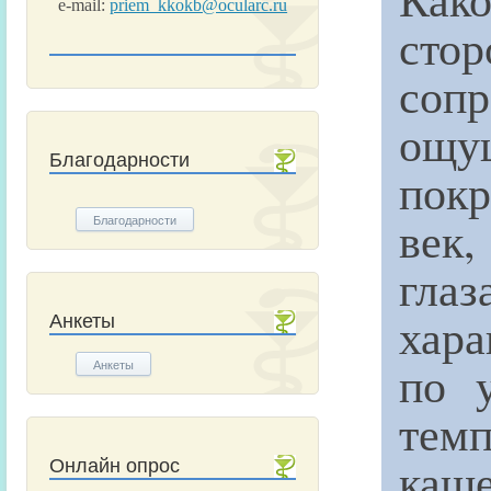
e-mail:
priem_kkokb@ocularc.ru
стор
соп
ощу
Благодарности
покр
век
Благодарности
глаз
хара
Анкеты
по 
Анкеты
тем
каш
Онлайн опрос