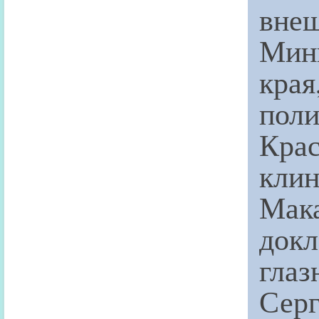
внеш
Мини
кра
пол
Кра
клин
Мак
док
гла
Серг