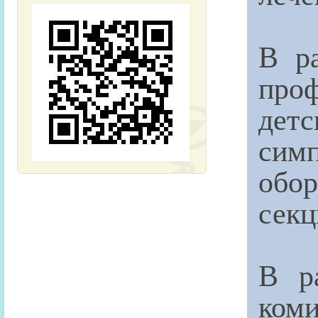
В р
про
дет
сим
обо
секц
В р
ком