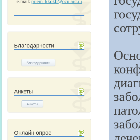
e-mail:
priem_kkokb@ocularc.ru
гос
сотр
Благодарности
Ос
кон
Благодарности
диа
заб
Анкеты
пато
Анкеты
забо
лече
Онлайн опрос