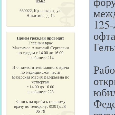
фору
09-67
меж
660022, Красноярск, ул.
Никитина, д. 1в
125
офт
Прием граждан проводит
Гель
Главный врач
Максимов Анатолий Сергеевич
по средам с 14.00 до 16.00
в кабинете 214
Раб
И.о. заместителя главного врача
по медицинской части
откр
Мазарская Мария Валерьевна по
четвергам
с 14.00 до 16.00
юби
в кабинете 228
Феде
Запись на приём к главному
врачу по телефону: 8(391)228-
гос
06-79