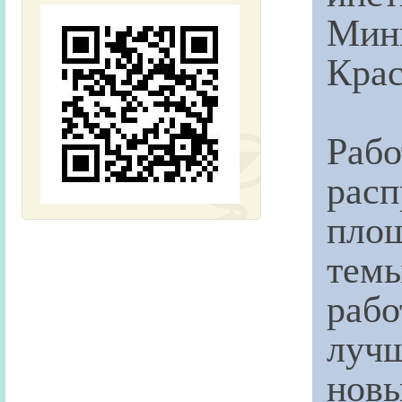
Ми
Крас
Рабо
расп
пло
темы
рабо
лучш
нов