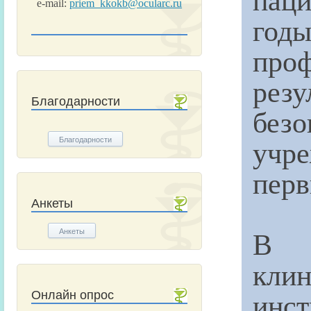
e-mail:
priem_kkokb@ocularc.ru
год
про
резу
Благодарности
без
учр
Благодарности
перв
Анкеты
В ч
Анкеты
кли
инс
Онлайн опрос