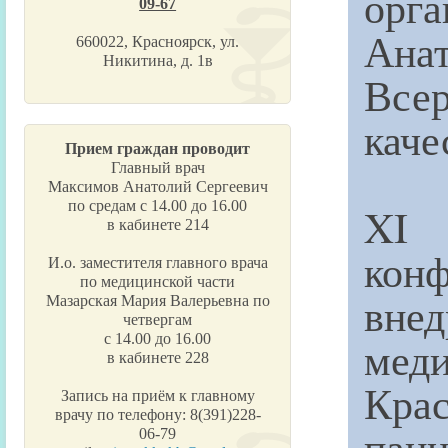
орг
09-67
Ана
660022, Красноярск, ул.
Никитина, д. 1в
Все
каче
Прием граждан проводит
Главный врач
Максимов Анатолий Сергеевич
по средам с 14.00 до 16.00
XI 
в кабинете 214
кон
И.о. заместителя главного врача
по медицинской части
вне
Мазарская Мария Валерьевна по
четвергам
с 14.00 до 16.00
мед
в кабинете 228
Кра
Запись на приём к главному
врачу по телефону: 8(391)228-
паци
06-79