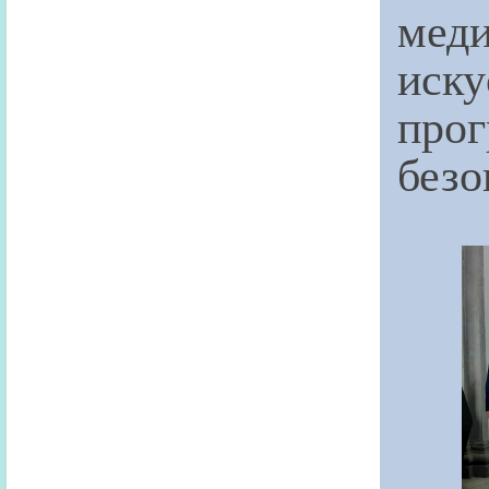
мед
иск
про
безо