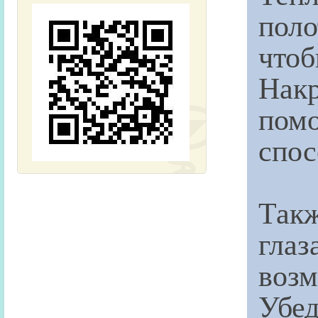
поло
что
Нак
пом
спос
Так
глаз
возм
Убед