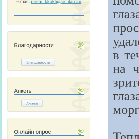
e-mail:
priem_kkokb@ocularc.ru
гла
про
удал
Благодарности
в те
на ч
Благодарности
зри
гла
Анкеты
морг
Анкеты
Тепл
Онлайн опрос