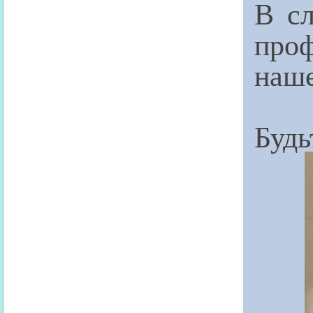
В с
проф
наше
Будь