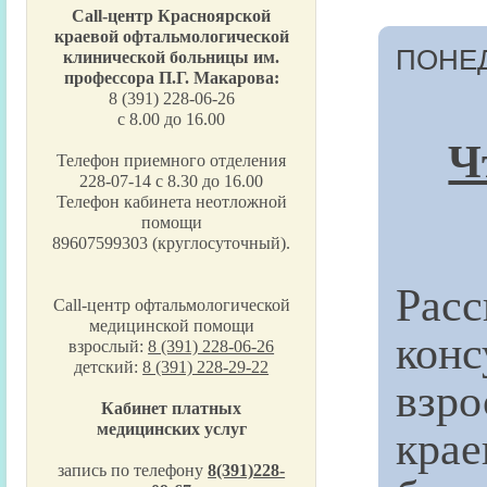
Call-центр Красноярской
краевой офтальмологической
ПОНЕД
клинической больницы им.
профессора П.Г. Макарова:
8 (391) 228-06-26
с 8.00 до 16.00
Ч
Телефон приемного отделения
228-07-14 с 8.30 до 16.00
Телефон кабинета неотложной
помощи
89607599303 (круглосуточный).
Рас
Call-центр офтальмологической
медицинской помощи
конс
взрослый:
8 (391) 228-06-26
детский:
8 (391) 228-29-22
взр
Кабинет платных
кра
медицинских услуг
запись по телефону
8(391)228-