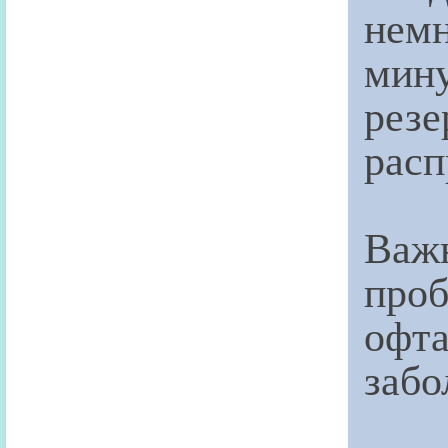
немн
мину
рез
расп
Важ
проб
офт
забо