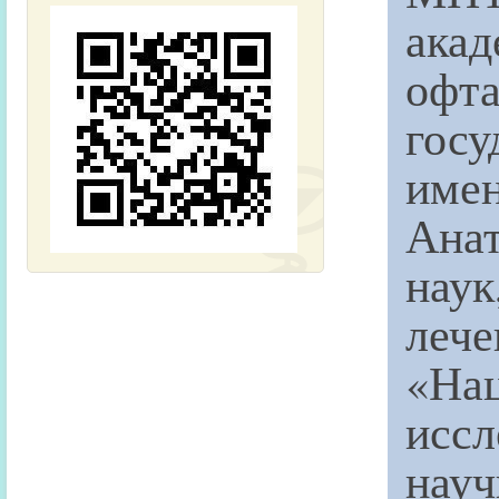
ака
офт
гос
име
Ана
наук
леч
«Н
исс
на