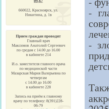
- фу
09-67
- гл
660022, Красноярск, ул.
Никитина, д. 1в
сов
лече
Прием граждан проводит
- зл
Главный врач
Максимов Анатолий Сергеевич
по средам с 14.00 до 16.00
прид
в кабинете 214
детс
И.о. заместителя главного врача
по медицинской части
Мазарская Мария Валерьевна по
четвергам
с 14.00 до 16.00
Так
в кабинете 228
акк
Запись на приём к главному
врачу по телефону: 8(391)228-
2025
06-79