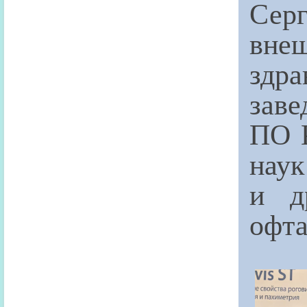
Сер
внеш
здр
заве
ПО К
наук
и д
офта