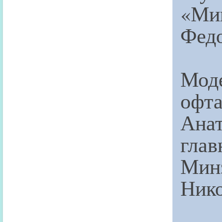
«Мик
Федо
Мо
офт
Ана
гла
Мин
Нико