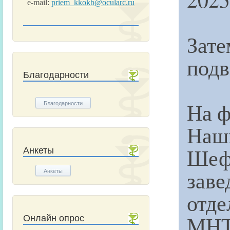
e-mail:
priem_kkokb@ocularc.ru
Зат
подв
Благодарности
На ф
Благодарности
Наш
Шеф
Анкеты
зав
Анкеты
отд
МНТ
Онлайн опрос