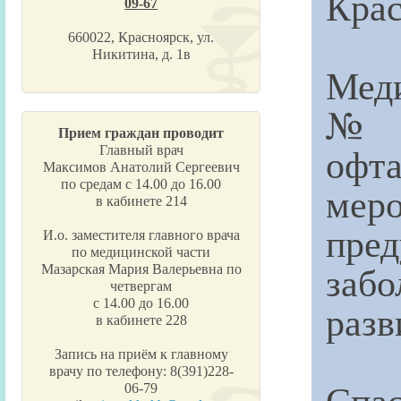
Крас
09-67
660022, Красноярск, ул.
Никитина, д. 1в
Меди
№1
Прием граждан проводит
офт
Главный врач
Максимов Анатолий Сергеевич
по средам с 14.00 до 16.00
ме
в кабинете 214
пре
И.о. заместителя главного врача
по медицинской части
забо
Мазарская Мария Валерьевна по
четвергам
с 14.00 до 16.00
разв
в кабинете 228
Запись на приём к главному
врачу по телефону: 8(391)228-
Спас
06-79