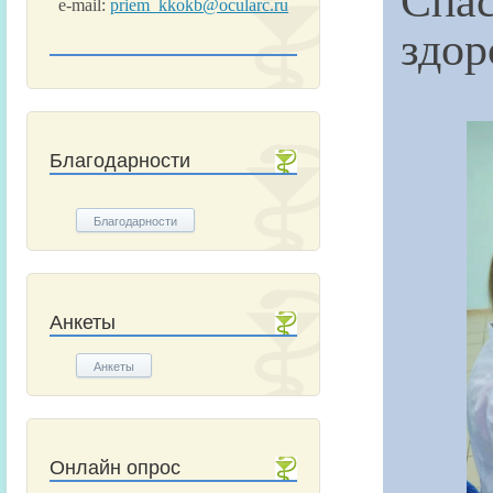
e-mail:
priem_kkokb@ocularc.ru
здор
Благодарности
Благодарности
Анкеты
Анкеты
Онлайн опрос