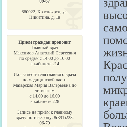
здр
09-67
выс
660022, Красноярск, ул.
Никитина, д. 1в
само
помо
Прием граждан проводит
жизн
Главный врач
Максимов Анатолий Сергеевич
по средам с 14.00 до 16.00
Крас
в кабинете 214
пол
И.о. заместителя главного врача
по медицинской части
мик
Мазарская Мария Валерьевна по
четвергам
с 14.00 до 16.00
кра
в кабинете 228
бол
Запись на приём к главному
врачу по телефону: 8(391)228-
Все
06-79